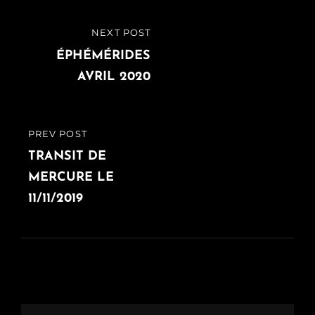
Navigation
NEXT POST
NEXT
de
POST
ÉPHÉMÉRIDES
AVRIL 2020
l’article
PREV POST
PREVIOUS
POST
TRANSIT DE
MERCURE LE
11/11/2019