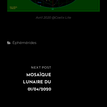
Avril 2020 @Coelix Lite
Categories
Éphémérides
Navigation
NEXT POST
NEXT
de
POST
MOSAÏQUE
LUNAIRE DU
l’article
01/04/2020