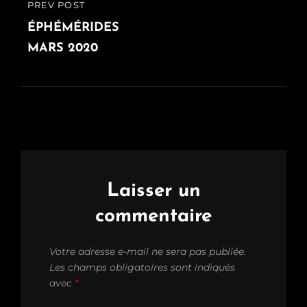
PREV POST
PREVIOUS
POST
ÉPHÉMÉRIDES
MARS 2020
Laisser un
commentaire
Votre adresse e-mail ne sera pas publiée.
Les champs obligatoires sont indiqués
avec
*