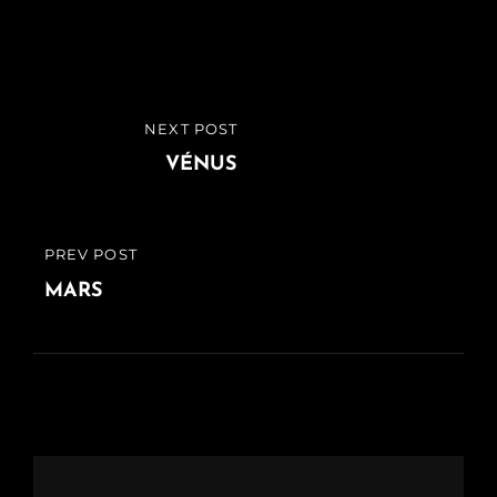
Navigation
NEXT POST
NEXT
de
POST
VÉNUS
l’article
PREV POST
PREVIOUS
POST
MARS