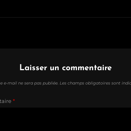
Laisser un commentaire
e e-mail ne sera pas publiée.
Les champs obligatoires sont ind
aire
*