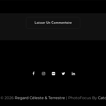
Facebook
Instagram
Flickr
Twitter
Linkedin
 © 2026
Regard Céleste & Terrestre
|
PhotoFocus By
Cat