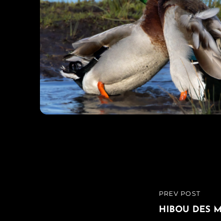
Navigatio
PREV POST
PREVIOUS
de
POST
HIBOU DES M